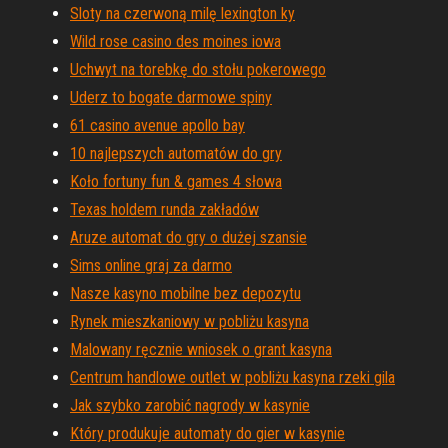
Sloty na czerwoną milę lexington ky
Wild rose casino des moines iowa
Uchwyt na torebkę do stołu pokerowego
Uderz to bogate darmowe spiny
61 casino avenue apollo bay
10 najlepszych automatów do gry
Koło fortuny fun & games 4 słowa
Texas holdem runda zakładów
Aruze automat do gry o dużej szansie
Sims online graj za darmo
Nasze kasyno mobilne bez depozytu
Rynek mieszkaniowy w pobliżu kasyna
Malowany ręcznie wniosek o grant kasyna
Centrum handlowe outlet w pobliżu kasyna rzeki gila
Jak szybko zarobić nagrody w kasynie
Który produkuje automaty do gier w kasynie