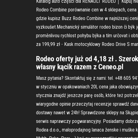
Katalog auto części dla RENAULT RODEO │ Kupuj ni
Rodeo Combine porównanie cen w 4 sklepach, cena j
gdzie kupisz Buzz Rodeo Combine w najniższej ceni
vyzkoušet.Mechanický simulátor rodeo bizon či býk je
proměnlivou rychlost pohybu býka a tím určovat i obt
za 199,99 zł - Kask motocyklowy Rodeo Drive S mar
Rodeo oferty już od 4,18 zł . Szer
własny kącik razem z Ceneo.pl
Masz pytania? Skontaktuj się z nami: tel. +48 605 
w styczniu w opakowaniach 20l, cena jaka obowiązyw
stycznia znajdź jeszcze parę osób, które też potrz
wiarygodne opinie przeczytaj recenzje sprawdź dan
dostawy nawet w 24h! Sprawdzone sklepy na Skąpiec
serwis naprawczy pogwarancyjny. Posiadamy dobrze
Rodea d.o.o., maloprodajnog lanaca ženske i muške k