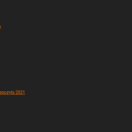
o
epozytu 2021
omatach