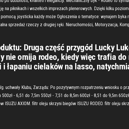
o po udobnosti, kvaliteti i eleganciji. Mechaniczny byk - Rodeo to symula
ę na piknikach i wszelkich imprezach plenerowych. Dzięki kilku pozi
 pomocą joysticka każdy może Ogłoszenia o tematyce: wynajem byka r
kalna sprzedaż rzeczy z drugiej ręki. Nieruchomości, Motoryzacja, Kompu
roduktu: Druga część przygód Lucky Lu
y nie omija rodeo, kiedy więc trafia d
 i łapaniu cielaków na lasso, natychmi
g. uchwały Klubu, Zarządu: Po pozytywnym rozpatrzeniu wniosku o przy
m 500zł - 6,51 do 7,5m 550zł - 7,51 do 8,5m 600zł - 8,51 do 9,5m 650zł 
gów ISUZU AXIOM. filtr oleju skrzyni biegów ISUZU RODEO. filtr oleju sk