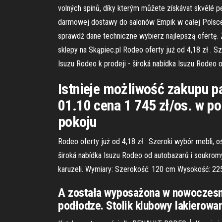
volných spinů, díky kterým můžete získávat skvělé 
darmowej dostawy do salonów Empik w całej Polsce!
sprawdź dane techniczne wybierz najlepszą ofertę
sklepy na Skąpiec.pl Rodeo oferty już od 4,18 zł . 
Isuzu Rodeo k prodeji - široká nabídka Isuzu Rodeo 
Istnieje możliwość zakupu p
01.10 cena 1 745 zł/os. w p
pokoju
Rodeo oferty już od 4,18 zł . Szeroki wybór mebli, 
široká nabídka Isuzu Rodeo od autobazarů i soukrom
karuzeli. Wymiary: Szerokość: 120 cm Wysokość: 2
A została wyposażona w nowoczesny 
podłodze. Stolik klubowy lakierowa