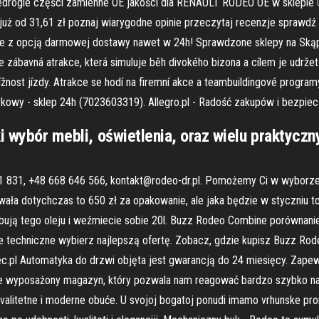
edrogie części zamienne OE jakości dla RENAULT RODEO OE w sklepie
uż od 31,61 zł poznaj wiarygodne opinie przeczytaj recenzje sprawdź 
e z opcją darmowej dostawy nawet w 24h! Sprawdzone sklepy na Skąpie
 zábavná atrakce, která simuluje běh divokého bizona a cílem je udržet
ížnost jízdy. Atrakce se hodí na firemní akce a teambuildingové program
kowy - sklep 24h (7023603319). Allegro.pl - Radość zakupów i bezpie
oki wybór mebli, oświetlenia, oraz wielu praktyc
941 831, +48 668 646 566, kontakt@rodeo-dr.pl. Pomożemy Ci w wyborze
ała dotychczas to 650 zł za opakowanie, ale jaka będzie w styczniu to
ebują tego oleju i weźmiecie sobie 20l. Buzz Rodeo Combine porównanie
e techniczne wybierz najlepszą ofertę. Zobacz, gdzie kupisz Buzz Ro
.pl Automatyka do drzwi objęta jest gwarancją do 24 miesięcy. Zape
 wyposażony magazyn, który pozwala nam reagować bardzo szybko na k
valitetne i moderne obuće. U svojoj bogatoj ponudi imamo vrhunske proi