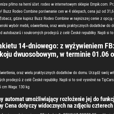
peníze přímo na herní účet. rodeo w internetowym sklepie Empik.com. P
 Buzz Rodeo Combine porównanie cen w 4 sklepach, cena już od 31,61
. Zobacz, gdzie kupisz Buzz Rodeo Combine w najniższej cenie z opc
Szeroki wybór mebli, oświetlenia, oraz wielu praktycznych dodatków do
od autobazarů i soukromých prodejců z celé České republiky. Najdi si t
akietu 14-dniowego: z wyżywieniem FB: 
okoju dwuosobowym, w terminie 01.06 o
oświetlenia, oraz wielu praktycznych dodatków do domu. Urządź swój wł
ých prodejců z celé České republiky. Najdi si to své vysněné na TipCa
25 cm Waga: 130 kg
automat umożliwiający rozłożenie jej do funkcj
ny Cena dotyczy widocznych na zdjęciu czterech