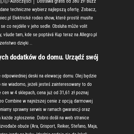
 ⒺⓊ-Autoczęści │ Dostawa gratis od 380 zł! Buzz
dane techniczne wybierz najlepszą ofertę. Zobacz,
c.pl Elektrické rodeo show, které prostě musíte
 se co nejdéle v jeho sedle. Obsluha může volit
y, všude tam, kde se poptává Kup teraz na Allegro.pl
czeństwo dzięki …
znych dodatków do domu. Urządź swój
 odpowiedniej deski na elewację domu. Olej będzie
 nie wiadomo, jeżeli jesteś zainteresowany to do
 cen w 4 sklepach, cena już od 31,61 zł poznaj
deo Combine w najniższej cenie z opcją darmowej
wniamy sprawny serwis w ramach gwarancji oraz
ażde zgłoszenie. Dobro došli na web stranice
zvođače obuće (Ara, Grisport, Reiker, Stefano, Maja,