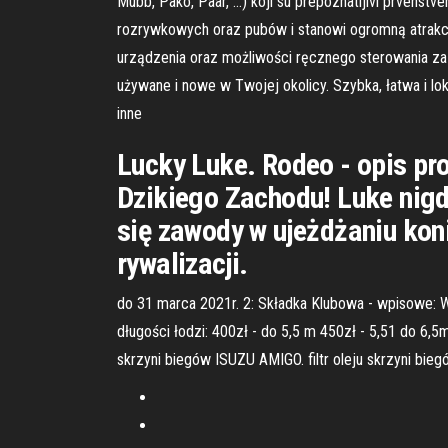
Mubb, Pako, Paar, …) koji su prepoznatljivi prvenstven
rozrywkowych oraz pubów i stanowi ogromną atrakcj
urządzenia oraz możliwości ręcznego sterowania za
używane i nowe w Twojej okolicy. Szybka, łatwa i lo
inne
Lucky Luke. Rodeo - opis p
Dzikiego Zachodu! Luke nigd
się zawody w ujeżdżaniu koni
rywalizacji.
do 31 marca 2021r. 2: Składka Klubowa - wpisowe: W
długości łodzi: 400zł - do 5,5 m 450zł - 5,51 do 6,5
skrzyni biegów ISUZU AMIGO. filtr oleju skrzyni bie