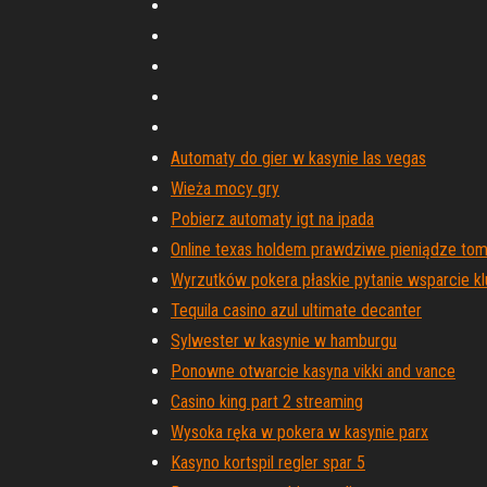
Automaty do gier w kasynie las vegas
Wieża mocy gry
Pobierz automaty igt na ipada
Online texas holdem prawdziwe pieniądze to
Wyrzutków pokera płaskie pytanie wsparcie k
Tequila casino azul ultimate decanter
Sylwester w kasynie w hamburgu
Ponowne otwarcie kasyna vikki and vance
Casino king part 2 streaming
Wysoka ręka w pokera w kasynie parx
Kasyno kortspil regler spar 5