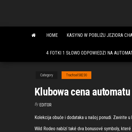
Skip
to
the
content
HOME
KASYNO W POBLIŻU JEZIORA CH
4 FOTKI 1 SŁOWO ODPOWIEDZI NA AUTOMA
Category
Trachsel58230
Klubowa cena automatu 
By
EDITOR
Kolekcija obuće i dodataka u našoj ponudi. Zavirite 
Wild Rodeo nabízí také dva bonusové symboly, které