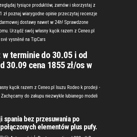
rzeglądaj tysiące produktów, zamów i skorzystaj z
 zł poznaj wiarygodne opinie przeczytaj recenzje
ją darmowej dostawy nawet w 24h! Sprawdzone
 domu. Urządź swój własny kącik razem z Ceneo.pl
o své vysněné na TipCars
w terminie do 30.05 i od
d 30.09 cena 1855 zł/os w
asny kącik razem z Ceneo.pl Isuzu Rodeo k prodeji -
rs Zachęcamy do zakupu niezwykle lubianego modeli
i spania bez przesuwania po
 połączonych elementów plus pufy.