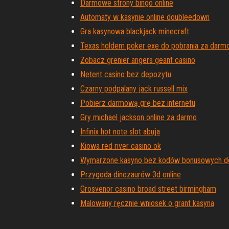
Darmowe strony bingo online
Automaty w kasynie online doubleedown
Gra kasynowa blackjack minecraft
Texas holdem poker exe do pobrania za darm
Zobacz grenier angers geant casino
Netent casino bez depozytu
Czarny podpalany jack russell mix
Pobierz darmową grę bez internetu
Gry michael jackson online za darmo
Infinix hot note slot abuja
Kiowa red river casino ok
Wymarzone kasyno bez kodów bonusowych d
Przygoda dinozaurów 3d online
Grosvenor casino broad street birmingham
Malowany ręcznie wniosek o grant kasyna
Bezpieczne witryny do pobierania gier na aut