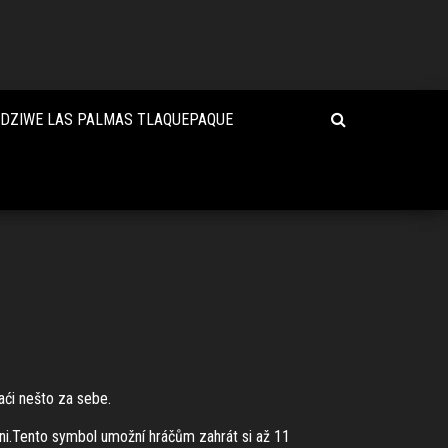
DZIWE LAS PALMAS TLAQUEPAQUE
aći nešto za sebe.
ni.Tento symbol umožní hráčům zahrát si až 11