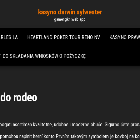
kasyno darwin sylwester
gamengkn.web.app
ARLES LA
HEARTLAND POKER TOUR RENO NV
KASYNO PRAW
T DO SKŁADANIA WNIOSKÓW O POŻYCZKĘ
do rodeo
u bogati asortiman kvalitetne, udobne i moderne obuće. Sigurno ćete pron
 pomohou naplnit herní konto.Prvním takovým symbolem je kovboj na ko