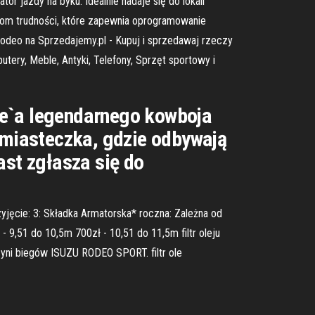
tor jazdy na byku. Idealnie nadaje się do lokali
omom trudności, które zapewnia oprogramowanie
odeo na Sprzedajemy.pl - Kupuj i sprzedawaj rzeczy
tery, Meble, Antyki, Telefony, Sprzęt sportowy i
ke`a legendarnego kowboja
o miasteczka, gdzie odbywają
ast zgłasza się do
jęcie: 3: Składka Armatorska* roczna: Zależna od
- 9,51 do 10,5m 700zł - 10,51 do 11,5m filtr oleju
rzyni biegów ISUZU RODEO SPORT. filtr ole