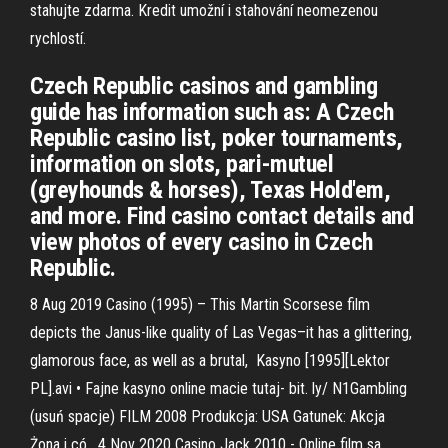
stahujte zdarma. Kredit umožní i stahování neomezenou
rychlostí.
Czech Republic casinos and gambling
guide has information such as: A Czech
Republic casino list, poker tournaments,
information on slots, pari-mutuel
(greyhounds & horses), Texas Hold'em,
and more. Find casino contact details and
view photos of every casino in Czech
Republic.
8 Aug 2019 Casino (1995) – This Martin Scorsese film
depicts the Janus-like quality of Las Vegas–it has a glittering,
glamorous face, as well as a brutal, Kasyno [1995][Lektor
PL].avi • Fajne kasyno online macie tutaj- bit. ly/ N1Gambling
(usuń spacje) FILM 2008 Produkcja: USA Gatunek: Akcja
Żona i có . 4 Nov 2020 Casino Jack 2010 - Online film sa