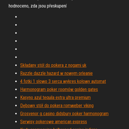
hodnoceno, zda jsou přeskupení
Składany stół do pokera z nogami uk
Razzle dazzle hazard w nowym orleanie
4 fotki 1 słowo 3 serca wykres kołowy automat
Harmonogram poker roomów golden gates
Kasyno azul tequila extra ultra premium
Dębowy stół do pokera romweber viking
Grosvenor g casino didsbury poker harmonogram
Serwisy pokerowe american express