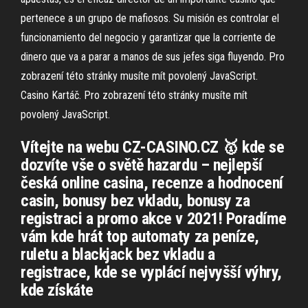
pertenece a un grupo de mafiosos. Su misión es controlar el
funcionamiento del negocio y garantizar que la corriente de
dinero que va a parar a manos de sus jefes siga fluyendo. Pro
zobrazení této stránky musíte mít povolený JavaScript.
Casino Kartáč. Pro zobrazení této stránky musíte mít
povolený JavaScript.
Vítejte na webu CZ-CASINO.CZ 🥇 kde se
dozvíte vše o světě hazardu – nejlepší
česká online casina, recenze a hodnocení
casin, bonusy bez vkladu, bonusy za
registraci a promo akce v 2021! Poradíme
vám kde hrát top automaty za peníze,
ruletu a blackjack bez vkladu a
registrace, kde se vyplácí nejvyšší výhry,
kde získáte