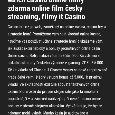
zdarma online film česky
streaming, filmy it Casino
Casino-hra.cz je web, zaměřený na online casina, casino hry a
strategie hraní. Pomůžeme vám najít vhodné online kasino,
naučíme vás používat účinné strategie hraní a ukážeme vám,
jak získat akční nabídky a bonusy jednotlivých online casin.
Online casino Betro nabízí všem hráčům 300 Kč zdarma a
unikátní automaty českého výrobce e-gaming. ZDE až 5.000
Kč ke vkladu od Chance U Chance Vegas na nově registrované
hráče čeká velmi štědrý vstupní bonus až 5.000,- k prvnímu
vkladu. Ve skutečnosti existuje spousta takzvaných online
casina, která patří do přesně stejné sítě jako ta mnohem
populárnější – a zároveň nabízejí lepší české casino online
bonusy v přesně stejném okamžiku. Vysvětlení je, že byste
nakonec mohli vyhrát. Mnoho kasin je auditováno a