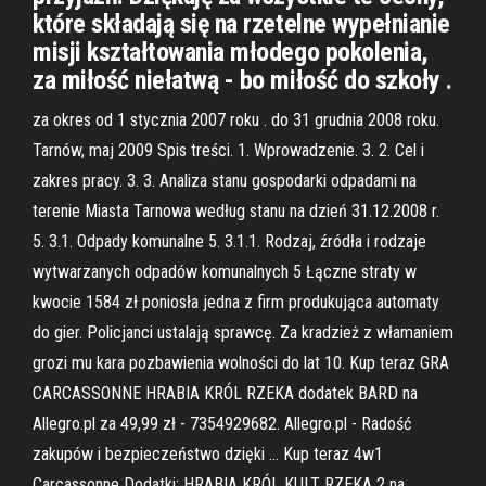
które składają się na rzetelne wypełnianie
misji kształtowania młodego pokolenia,
za miłość niełatwą - bo miłość do szkoły .
za okres od 1 stycznia 2007 roku . do 31 grudnia 2008 roku.
Tarnów, maj 2009 Spis treści. 1. Wprowadzenie. 3. 2. Cel i
zakres pracy. 3. 3. Analiza stanu gospodarki odpadami na
terenie Miasta Tarnowa według stanu na dzień 31.12.2008 r.
5. 3.1. Odpady komunalne 5. 3.1.1. Rodzaj, źródła i rodzaje
wytwarzanych odpadów komunalnych 5 Łączne straty w
kwocie 1584 zł poniosła jedna z firm produkująca automaty
do gier. Policjanci ustalają sprawcę. Za kradzież z włamaniem
grozi mu kara pozbawienia wolności do lat 10. Kup teraz GRA
CARCASSONNE HRABIA KRÓL RZEKA dodatek BARD na
Allegro.pl za 49,99 zł - 7354929682. Allegro.pl - Radość
zakupów i bezpieczeństwo dzięki … Kup teraz 4w1
Carcassonne Dodatki: HRABIA KRÓL KULT RZEKA 2 na