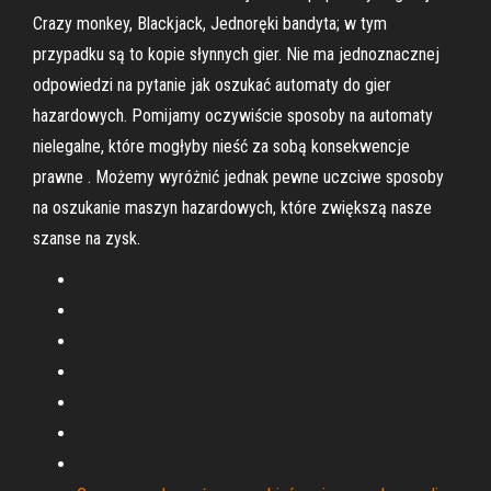
Сrazy monkey, Blackjack, Jednoręki bandyta; w tym
przypadku są to kopie słynnych gier. Nie ma jednoznacznej
odpowiedzi na pytanie jak oszukać automaty do gier
hazardowych. Pomijamy oczywiście sposoby na automaty
nielegalne, które mogłyby nieść za sobą konsekwencje
prawne . Możemy wyróżnić jednak pewne uczciwe sposoby
na oszukanie maszyn hazardowych, które zwiększą nasze
szanse na zysk.