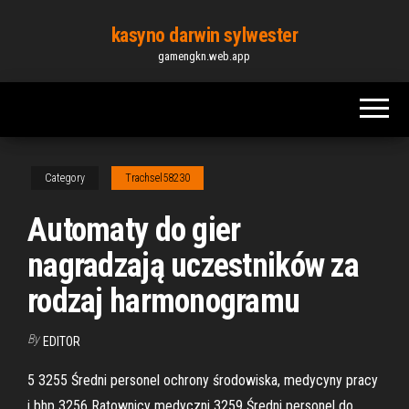
Skip
kasyno darwin sylwester
to
gamengkn.web.app
the
content
Category
Trachsel58230
Automaty do gier
nagradzają uczestników za
rodzaj harmonogramu
By
EDITOR
5 3255 Średni personel ochrony środowiska, medycyny pracy
i bhp 3256 Ratownicy medyczni 3259 Średni personel do