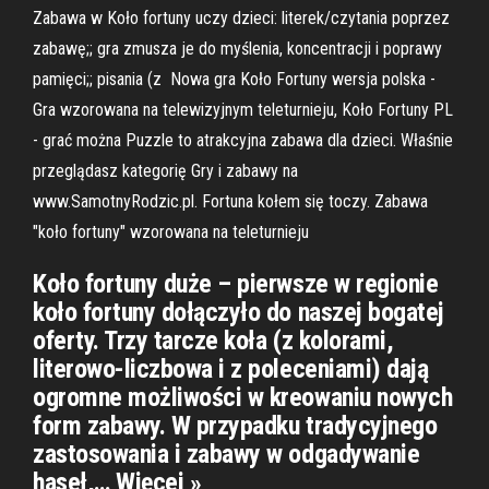
Zabawa w Koło fortuny uczy dzieci: literek/czytania poprzez
zabawę;; gra zmusza je do myślenia, koncentracji i poprawy
pamięci;; pisania (z Nowa gra Koło Fortuny wersja polska -
Gra wzorowana na telewizyjnym teleturnieju, Koło Fortuny PL
- grać można Puzzle to atrakcyjna zabawa dla dzieci. Właśnie
przeglądasz kategorię Gry i zabawy na
www.SamotnyRodzic.pl. Fortuna kołem się toczy. Zabawa
"koło fortuny" wzorowana na teleturnieju
Koło fortuny duże – pierwsze w regionie
koło fortuny dołączyło do naszej bogatej
oferty. Trzy tarcze koła (z kolorami,
literowo-liczbowa i z poleceniami) dają
ogromne możliwości w kreowaniu nowych
form zabawy. W przypadku tradycyjnego
zastosowania i zabawy w odgadywanie
haseł,… Więcej »