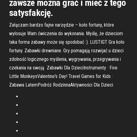
zawsze można grać i mieć z tego
satysfakcję.
Załączam bardzo fajne narzędzie – koło fortuny, które
wylosuje Wam ćwiczenia do wykonania. Myślę, że dzieciom
taka forma zabawy może się spodobać :). LUSTIGT Gra koło
fortuny. Zabawki drewniane. Gry pomagają rozwijać u dzieci
zdolność logicznego myślenia, wygrywania, przegrywania i
czekania na swoją Zabawki Dla DzieciInstrumenty · Five
Little MonkeysValentine's Day! Travel Games for Kids ·
Zabawa LatemPodróż RodzinnaAktywności Dla Dzieci