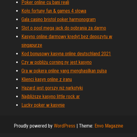
Poker online cu bani reali
Koło fortuny fun & games 4 słowa
Gala casino bristol poker harmonogram
Slot o pool mega jack do pobrania za darmo
Kasyno online darmowy kredyt bez depozytu w
singapurze
Kod bonusowy kasyna online deutschland 2021
Czy w pobliżu corning ny jest kasyno
Gra w pokera online yang menghasilkan pulsa
Klienci kasyn online z iranu
Hazard jest gorszy niż narkotyki
Najbliższe kasyno little rock ar
Lucky poker w kasynie
Proudly powered by
WordPress
|
Theme:
Envo Magazine