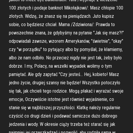
100 złotych i podaje banknot Mikołajkowi/: Masz chłopie 100
złotych. Widzę, że znasz się na pieniądzach. Juto kupisz
sobie, co będziesz chciał. Mama /Zdziwiona/: Prawda to
powszechnie znana, że gdybyśmy na pytanie "Jak się masz?!"
odpowiadali zawsze, wzorem Amerykanów, "świetnie", "okay"
czy "w porządku" to pytający albo by pomyślał, że kłamiemy,
albo że nam odbiło. No przecież nigdy nie jest tak, żeby było
dobrze. I my, Polacy, na wszelki wypadek wolimy o tym
pamiętać. Ale gdy zapytać "Czy jesteś… Hej, kobieto! Masz
jedno życie, drugiej szansy nie będzie! Wszystko potoczyło
się tak, jak chcieli tego rodzice. Mogą płakać i wyrażać swoje
emocje, Oczywiście istotne jest również wyjaśnienie, co
stanie się w najbliższej przyszłości. Klatkę należy regularnie
czyścić co drugi dzień i podawać samiczce dużo dobrego
jedzenia i wody. W okresie ciąży trzeba też starać się jak
najmniej jej przeszkadzać i pozwolić, aby rodziła sama w