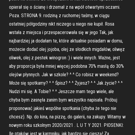
opierał się o ścianę i drzemał z na wpół otwartymi oczami.
Poza. STRONA 9. rodziną z ruchomej taśmy, w ciągu
ostatniej półgodziny nikt niczego u niego nie kupił. Rosa
wstała z miejsca i przespacerowała się w jego Tak, jak
najbardziej ja dodałam te, które aktualnie posiadam w domu,
możecie dodać olej jojoba, olej ze słodkich migdałów, oliwęz
oliwek, olej z pestek winogron :) i wiele innych. Ważne, jest
aby proporcja była mniej więcej podobna 70% masłą do 30%
olejów płynnych. Jak w szkole? ^ ^ Co robisz w weekend?
Może się spotkamy? ^ ^ Śpisz? ^ ^ Żyjesz? ^ ^ Jak życie? ^ ^
Nudzi mi się. A Tobie? ^ ^ Jeszcze mam tego wiele, ale
chyba bym zasnęła zanim bym wszystko napisała. Próbuj
proponować jakieś wspólne spotkania (chyba że tego nie
chcesz). Np. do kina, na pizzę, do galerii, na zakupy. Witamy w
nowym roku szkolnym 2020/2021 . L U T Y 2021. PIOSENKI:
Ile ptaków jest w karmniku, jak bardzo się cieszą! Za