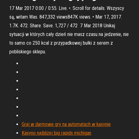
17 Mar 2017 0:00 / 0:55. Live. •. Scroll for details. Wszyscy
są, witam Was. 847,332 views847K views. • Mar 17, 2017.
1.7K. 472. Share. Save. 1,727 / 472 7 Mar 2018 Unikaj
sytuacji w których cały dzień nie masz czasu na jedzenie, nie
to samo co 250 kcal z przypadkowej bułki z serem z
pobliskiego sklepu.
Graj w darmowe gry na automatach w kasynie
Kasyno najbliżej big rapids michigan