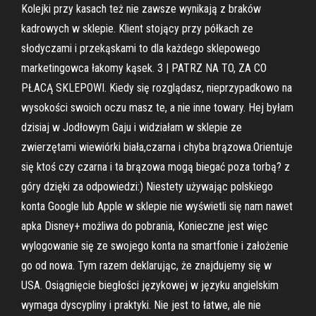
Kolejki przy kasach też nie zawsze wynikają z braków
kadrowych w sklepie. Klient stojący przy półkach ze
słodyczami i przekąskami to dla każdego sklepowego
marketingowca łakomy kąsek. 3 | PATRZ NA TO, ZA CO
PŁACĄ SKLEPOWI. Kiedy się rozglądasz, nieprzypadkowo na
wysokości swoich oczu masz te, a nie inne towary. Hej byłam
dzisiaj w Jodłowym Gaju i widziałam w sklepie ze
zwierzętami wiewiórki biała,czarna i chyba brązowa.Orientuje
się ktoś czy czarna i ta brązowa mogą biegać poza torbą? z
góry dzięki za odpowiedzi:) Niestety używając polskiego
konta Google lub Apple w sklepie nie wyświetli się nam nawet
apka Disney+ możliwa do pobrania, Konieczne jest więc
wylogowanie się ze swojego konta na smartfonie i założenie
go od nowa. Tym razem deklarując, że znajdujemy się w
USA. Osiągnięcie biegłości językowej w języku angielskim
wymaga dyscypliny i praktyki. Nie jest to łatwe, ale nie