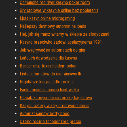
Comanche red river kasyno poker room
Gry stołowe w kasynie online bez pobierania
Lista kasyn online microgaming
Najlepszy darmowy automat na ipada
Hej, jak się masz witamy w sklepie ze słodyczami
Kasyno przeciwko sądowi apelacyjnemu 1991
Jak wygrywać na automatach do gier
Łańcuch dowodzenia dla kasyna
Bandar chip texas holdem poker
Lista automatów do gier ainsworth
Najbliższe kasyno little rock ar
Eagle mountain casino limit wieku
Plecak z miejscem na rączkę bagażową
Kasyno cztery wiatry crestwood illinois
Automat sammy betty boop
Casino rosario tenedor libre precio