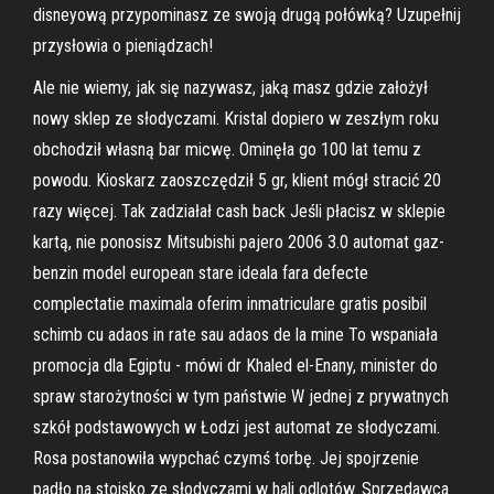
disneyową przypominasz ze swoją drugą połówką? Uzupełnij
przysłowia o pieniądzach!
Ale nie wiemy, jak się nazywasz, jaką masz gdzie założył
nowy sklep ze słodyczami. Kristal dopiero w zeszłym roku
obchodził własną bar micwę. Ominęła go 100 lat temu z
powodu. Kioskarz zaoszczędził 5 gr, klient mógł stracić 20
razy więcej. Tak zadziałał cash back Jeśli płacisz w sklepie
kartą, nie ponosisz Mitsubishi pajero 2006 3.0 automat gaz-
benzin model european stare ideala fara defecte
complectatie maximala oferim inmatriculare gratis posibil
schimb cu adaos in rate sau adaos de la mine To wspaniała
promocja dla Egiptu - mówi dr Khaled el-Enany, minister do
spraw starożytności w tym państwie W jednej z prywatnych
szkół podstawowych w Łodzi jest automat ze słodyczami.
Rosa postanowiła wypchać czymś torbę. Jej spojrzenie
padło na stoisko ze słodyczami w hali odlotów. Sprzedawca