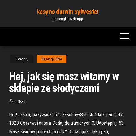
Skip
kasyno darwin sylwester
to
gamengkn.web.app
the
content
Category
Reining23899
Hej, jak się masz witamy w
sklepie ze słodyczami
By
GUEST
Hej! Jak się nazywasz? #1. FasolowySpioch 4 lata temu. 47.
1828 Obserwuj autora Dodaj do ulubionych 0. Udostępnij. 53.
Masz świetny pomysł na quiz? Dodaj quiz. Jaką parę