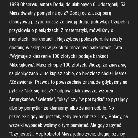
1828 Obserwuj autora Dodaj do ulubionych 0. Udostępnij. 53.
Masz świetny pomysł na quiz? Dodaj quiz. Jaką parę
disneyową przypominasz ze swoją drugą połówką? Uzupełnij
przysłowia o pieniądzach! Z matematyki, mówiliśmy o
monetach i banknotach . Najszybciej policzyłem, ile reszty
dostanę w sklepie i w jakich to może być banknotach. Tata
/Wyjmuje z kieszenie 100 złotych i podaje banknot
Mikołajkowi/: Masz chłopie 100 złotych. Widzę, że znasz się
na pieniądzach. Juto kupisz sobie, co będziesz chciał. Mama
/Zdziwiona/: Prawda to powszechnie znana, że gdybyśmy na
pytanie "Jak się masz?!" odpowiadali zawsze, wzorem
Amerykanów, "świetnie", "okay" czy "w porządku" to pytający
albo by pomyślał, że kłamiemy, albo że nam odbiło. No
przecież nigdy nie jest tak, żeby było dobrze. I my, Polacy, na
wszelki wypadek wolimy o tym pamiętać. Ale gdy zapytać
"Czy jesteś… Hej, kobieto! Masz jedno życie, drugiej szansy