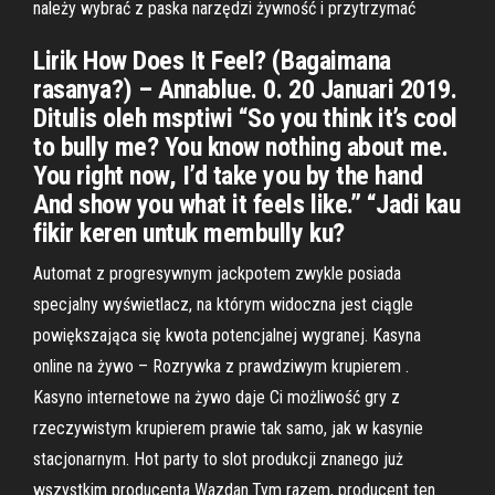
należy wybrać z paska narzędzi żywność i przytrzymać
Lirik How Does It Feel? (Bagaimana
rasanya?) – Annablue. 0. 20 Januari 2019.
Ditulis oleh msptiwi “So you think it’s cool
to bully me? You know nothing about me.
You right now, I’d take you by the hand
And show you what it feels like.” “Jadi kau
fikir keren untuk membully ku?
Automat z progresywnym jackpotem zwykle posiada
specjalny wyświetlacz, na którym widoczna jest ciągle
powiększająca się kwota potencjalnej wygranej. Kasyna
online na żywo – Rozrywka z prawdziwym krupierem .
Kasyno internetowe na żywo daje Ci możliwość gry z
rzeczywistym krupierem prawie tak samo, jak w kasynie
stacjonarnym. Hot party to slot produkcji znanego już
wszystkim producenta Wazdan.Tym razem, producent ten