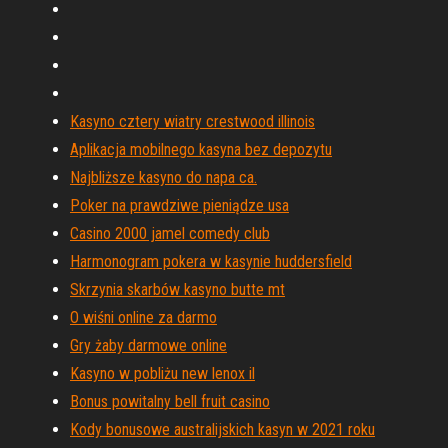
Kasyno cztery wiatry crestwood illinois
Aplikacja mobilnego kasyna bez depozytu
Najbliższe kasyno do napa ca.
Poker na prawdziwe pieniądze usa
Casino 2000 jamel comedy club
Harmonogram pokera w kasynie huddersfield
Skrzynia skarbów kasyno butte mt
O wiśni online za darmo
Gry żaby darmowe online
Kasyno w pobliżu new lenox il
Bonus powitalny bell fruit casino
Kody bonusowe australijskich kasyn w 2021 roku