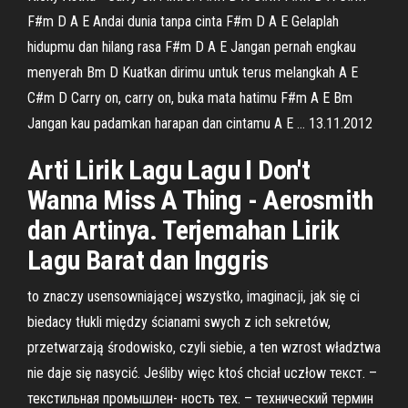
F#m D A E Andai dunia tanpa cinta F#m D A E Gelaplah
hidupmu dan hilang rasa F#m D A E Jangan pernah engkau
menyerah Bm D Kuatkan dirimu untuk terus melangkah A E
C#m D Carry on, carry on, buka mata hatimu F#m A E Bm
Jangan kau padamkan harapan dan cintamu A E … 13.11.2012
Arti Lirik Lagu Lagu I Don't
Wanna Miss A Thing - Aerosmith
dan Artinya. Terjemahan Lirik
Lagu Barat dan Inggris
to znaczy usensowniającej wszystko, imaginacji, jak się ci
biedacy tłukli między ścianami swych z ich sekretów,
przetwarzają środowisko, czyli siebie, a ten wzrost władztwa
nie daje się nasycić. Jeśliby więc ktoś chciał uczłow текст. –
текстильная промышлен- ность тех. – технический термин