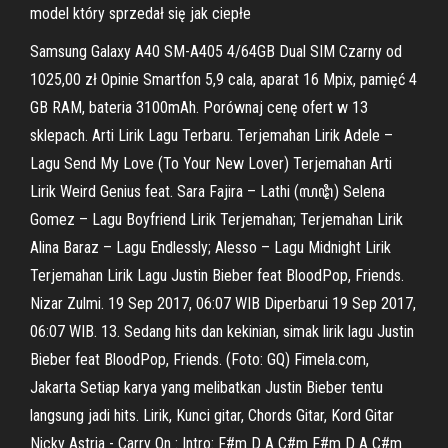
model który sprzedał się jak ciepłe
Samsung Galaxy A40 SM-A405 4/64GB Dual SIM Czarny od
1025,00 zł Opinie Smartfon 5,9 cala, aparat 16 Mpix, pamięć 4
GB RAM, bateria 3100mAh. Porównaj cenę ofert w 13
sklepach. Arti Lirik Lagu Terbaru. Terjemahan Lirik Adele –
Lagu Send My Love (To Your New Lover) Terjemahan Arti
Lirik Weird Genius feat. Sara Fajira – Lathi (ꦭꦛꦶ) Selena
Gomez – Lagu Boyfriend Lirik Terjemahan; Terjemahan Lirik
Alina Baraz – Lagu Endlessly; Alesso – Lagu Midnight Lirik
Terjemahan Lirik Lagu Justin Bieber feat BloodPop, Friends.
Nizar Zulmi. 19 Sep 2017, 06:07 WIB Diperbarui 19 Sep 2017,
06:07 WIB. 13. Sedang hits dan kekinian, simak lirik lagu Justin
Bieber feat BloodPop, Friends. (Foto: GQ) Fimela.com,
Jakarta Setiap karya yang melibatkan Justin Bieber tentu
langsung jadi hits. Lirik, Kunci gitar, Chords Gitar, Kord Gitar
Nicky Astria - Carry On : Intro: F#m D A C#m F#m D A C#m