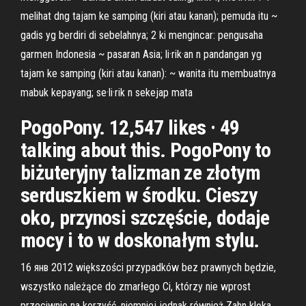
melihat dng tajam ke samping (kiri atau kanan); pemuda itu ~
gadis yg berdiri di sebelahnya; 2 ki mengincar: pengusaha
garmen Indonesia ~ pasaran Asia; li·rik·an n pandangan yg
tajam ke samping (kiri atau kanan): ~ wanita itu membuatnya
mabuk kepayang; se·li·rik n sekejap mata
PogoPony. 12,547 likes · 49
talking about this. PogoPony to
biżuteryjny talizman ze złotym
serduszkiem w środku. Cieszy
oko, przynosi szczęście, dodaje
mocy i to w doskonałym stylu.
16 янв 2012 większości przypadków bez prawnych będzie,
wszystko należące do zmarłego Ci, którzy nie wprost
przeciwnie na korzyść, niemniej jednak również Zahn klęka,