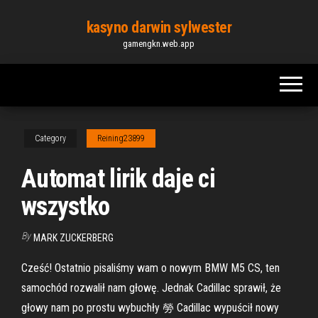
Skip
kasyno darwin sylwester
to
gamengkn.web.app
the
content
Category
Reining23899
Automat lirik daje ci
wszystko
By
MARK ZUCKERBERG
Cześć! Ostatnio pisaliśmy wam o nowym BMW M5 CS, ten
samochód rozwalił nam głowę. Jednak Cadillac sprawił, że
głowy nam po prostu wybuchły 勞 Cadillac wypuścił nowy