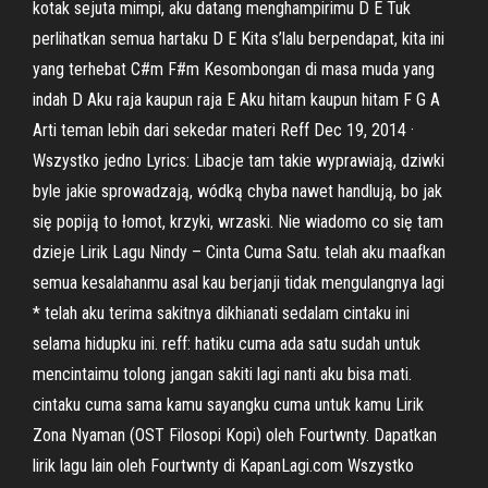
kotak sejuta mimpi, aku datang menghampirimu D E Tuk
perlihatkan semua hartaku D E Kita s’lalu berpendapat, kita ini
yang terhebat C#m F#m Kesombongan di masa muda yang
indah D Aku raja kaupun raja E Aku hitam kaupun hitam F G A
Arti teman lebih dari sekedar materi Reff Dec 19, 2014 ·
Wszystko jedno Lyrics: Libacje tam takie wyprawiają, dziwki
byle jakie sprowadzają, wódką chyba nawet handlują, bo jak
się popiją to łomot, krzyki, wrzaski. Nie wiadomo co się tam
dzieje Lirik Lagu Nindy – Cinta Cuma Satu. telah aku maafkan
semua kesalahanmu asal kau berjanji tidak mengulangnya lagi
* telah aku terima sakitnya dikhianati sedalam cintaku ini
selama hidupku ini. reff: hatiku cuma ada satu sudah untuk
mencintaimu tolong jangan sakiti lagi nanti aku bisa mati.
cintaku cuma sama kamu sayangku cuma untuk kamu Lirik
Zona Nyaman (OST Filosopi Kopi) oleh Fourtwnty. Dapatkan
lirik lagu lain oleh Fourtwnty di KapanLagi.com Wszystko