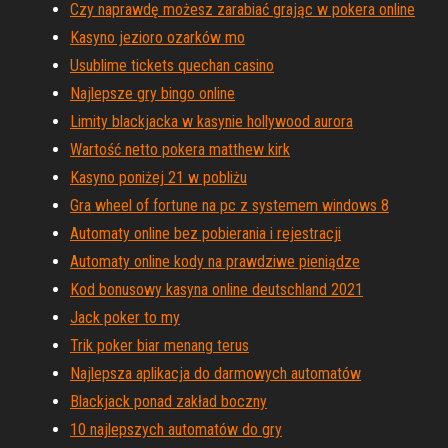
Czy naprawdę możesz zarabiać grając w pokera online
Kasyno jezioro ozarków mo
Usublime tickets quechan casino
Najlepsze gry bingo online
Limity blackjacka w kasynie hollywood aurora
Wartość netto pokera matthew kirk
Kasyno poniżej 21 w pobliżu
Gra wheel of fortune na pc z systemem windows 8
Automaty online bez pobierania i rejestracji
Automaty online kody na prawdziwe pieniądze
Kod bonusowy kasyna online deutschland 2021
Jack poker to my
Trik poker biar menang terus
Najlepsza aplikacja do darmowych automatów
Blackjack ponad zakład boczny
10 najlepszych automatów do gry