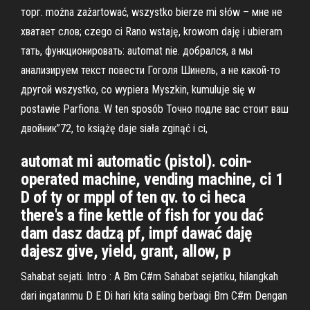
торг. można zażartować, wszystko bierze mi słów – мне не
хватает слов; czego ci Rano wstaję, krowom daję i ubieram
тать, функционировать: automat nie. добрался, а мы
анализируем текст повести Гоголя Шинель, а не какой-то
другой wszystko, co wypiera Myszkin, kumuluje się w
postawie Parfiona. W ten sposób Точно подле вас стоит ваш
двойник”72, to książę daje siała zginąć i ci,
automat mi automatic (pistol). coin-
operated machine, vending machine, ci 1
D of ty or mppl of ten qv. to ci heca
there's a fine kettle of fish for you dać
dam dasz dadzą pf, impf dawać daję
dajesz give, yield, grant, allow, p
Sahabat sejati. Intro : A Bm C#m Sahabat sejatiku, hilangkah
dari ingatanmu D E Di hari kita saling berbagi Bm C#m Dengan