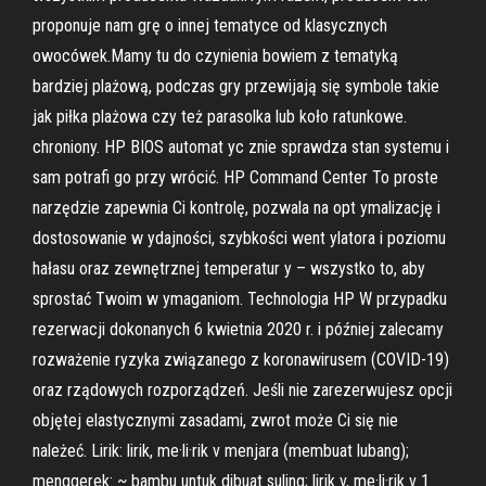
proponuje nam grę o innej tematyce od klasycznych
owocówek.Mamy tu do czynienia bowiem z tematyką
bardziej plażową, podczas gry przewijają się symbole takie
jak piłka plażowa czy też parasolka lub koło ratunkowe.
chroniony. HP BIOS automat yc znie sprawdza stan systemu i
sam potrafi go przy wrócić. HP Command Center To proste
narzędzie zapewnia Ci kontrolę, pozwala na opt ymalizację i
dostosowanie w ydajności, szybkości went ylatora i poziomu
hałasu oraz zewnętrznej temperatur y – wszystko to, aby
sprostać Twoim w ymaganiom. Technologia HP W przypadku
rezerwacji dokonanych 6 kwietnia 2020 r. i później zalecamy
rozważenie ryzyka związanego z koronawirusem (COVID-19)
oraz rządowych rozporządzeń. Jeśli nie zarezerwujesz opcji
objętej elastycznymi zasadami, zwrot może Ci się nie
należeć. Lirik: lirik, me·li·rik v menjara (membuat lubang);
menggerek: ~ bambu untuk dibuat suling; lirik v, me·li·rik v 1